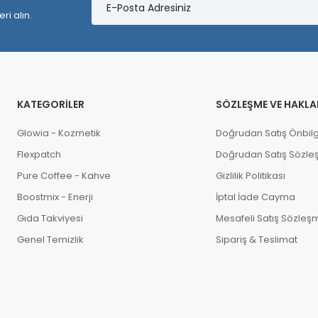
ri alın.
KATEGORILER
SÖZLEŞME VE HAKLA
Glowia - Kozmetik
Doğrudan Satış Önbil
Flexpatch
Doğrudan Satış Sözle
Pure Coffee - Kahve
Gizlilik Politikası
Boostmix - Enerji
İptal İade Cayma
Gıda Takviyesi
Mesafeli Satış Sözleş
Genel Temizlik
Sipariş & Teslimat