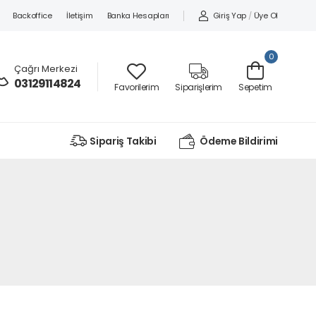
Backoffice
İletişim
Banka Hesapları
Giriş Yap
/
Üye Ol
0
Çağrı Merkezi
03129114824
Favorilerim
Siparişlerim
Sepetim
Sipariş Takibi
Ödeme Bildirimi