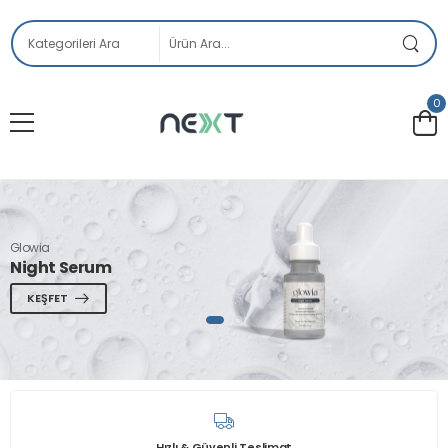
0
Glowia
Night Serum
KEŞFET
Hızlı & Güvenli Teslimat